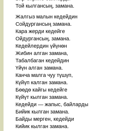
Той кылгансың, замана.
Жалгыз малын кедейдин
Сойдургансың замана.
Кара жерди кедейге
Ойдургансың, замана.
Кедейлердин үйүнөн
Жибин алган замана,
Табалбаган кедейдин
Үйүн алган замана.
Канча малга чуу түшүп,
Күйүп калган замана.
Бөөдө кайгы кедейге
Күйүт кылган замана.
Кедейди — жапыс, байларды
Бийик кылган замана.
Байды мерген, кедейди
Кийик кылган замана.