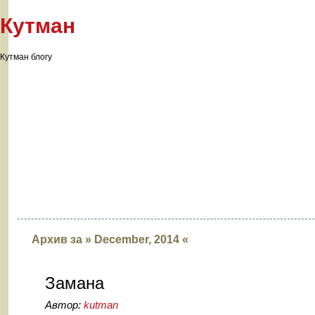
Кутман
Кутман блогу
Архив за » December, 2014 «
Замана
Автор:
kutman
21