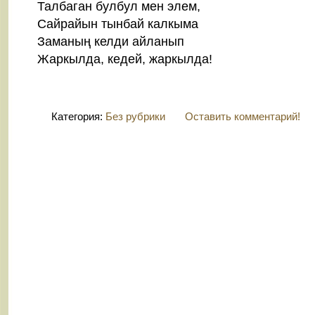
Талбаган булбул мен элем,
Сайрайын тынбай калкыма
Заманың келди айланып
Жаркылда, кедей, жаркылда!
Категория:
Без рубрики
Оставить комментарий!
© 2026 -
Кутман
гормоны