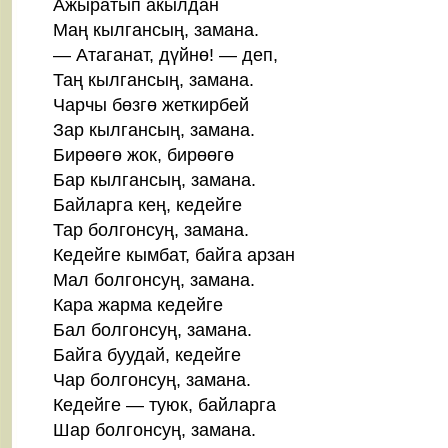
Ажыратып акылдан
Маң кылгансың, замана.
— Атаганат, дүйнө! — деп,
Таң кылгансың, замана.
Чарчы бөзгө жеткирбей
Зар кылгансың, замана.
Бирөөгө жок, бирөөгө
Бар кылгансың, замана.
Байларга кең, кедейге
Тар болгонсуң, замана.
Кедейге кымбат, байга арзан
Мал болгонсуң, замана.
Кара жарма кедейге
Бал болгонсуң, замана.
Байга буудай, кедейге
Чар болгонсуң, замана.
Кедейге — туюк, байларга
Шар болгонсуң, замана.