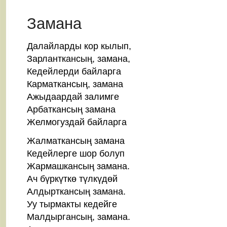
Dec
2014
Замана
Далайларды кор кылып,
Зарланткансың, замана,
Кедейлерди байларга
Карматкансың, замана
Ажыдаардай залимге
Арбаткансың замана
Желмогуздай байларга
Жалматкансың замана
Кедейлерге шор болуп
Жармашкансың замана.
Ач бүркүткө түлкүдөй
Алдырткансың замана.
Уу тырмакты кедейге
Малдыргансың, замана.