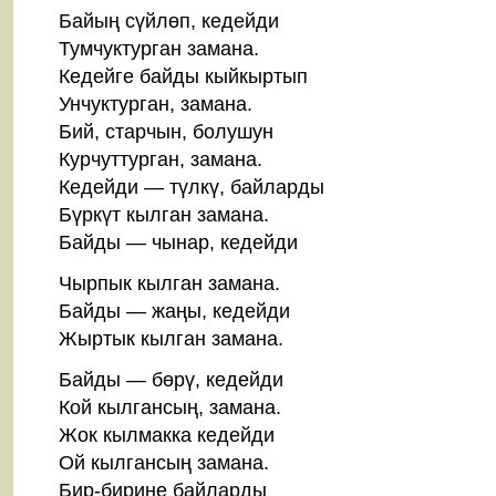
Байың сүйлөп, кедейди
Тумчуктурган замана.
Кедейге байды кыйкыртып
Унчуктурган, замана.
Бий, старчын, болушун
Курчуттурган, замана.
Кедейди — түлкү, байларды
Бүркүт кылган замана.
Байды — чынар, кедейди
Чырпык кылган замана.
Байды — жаңы, кедейди
Жыртык кылган замана.
Байды — бөрү, кедейди
Кой кылгансың, замана.
Жок кылмакка кедейди
Ой кылгансың замана.
Бир-бирине байларды