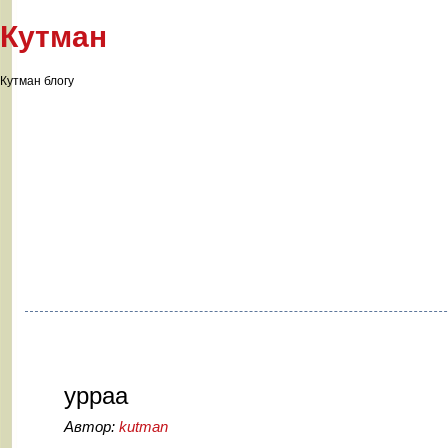
Кутман
Кутман блогу
урраа
Автор:
kutman
25