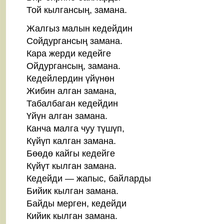
Той кылгансың, замана.
Жалгыз малын кедейдин
Сойдургансың замана.
Кара жерди кедейге
Ойдургансың, замана.
Кедейлердин үйүнөн
Жибин алган замана,
Табалбаган кедейдин
Үйүн алган замана.
Канча малга чуу түшүп,
Күйүп калган замана.
Бөөдө кайгы кедейге
Күйүт кылган замана.
Кедейди — жапыс, байларды
Бийик кылган замана.
Байды мерген, кедейди
Кийик кылган замана.