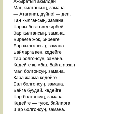
Ажыратып акылдан
Маң кылгансың, замана.
— Атаганат, дүйнө! — деп,
Таң кылгансың, замана.
Чарчы бөзгө жеткирбей
Зар кылгансың, замана.
Бирөөгө жок, бирөөгө
Бар кылгансың, замана.
Байларга кең, кедейге
Тар болгонсуң, замана.
Кедейге кымбат, байга арзан
Мал болгонсуң, замана.
Кара жарма кедейге
Бал болгонсуң, замана.
Байга буудай, кедейге
Чар болгонсуң, замана.
Кедейге — туюк, байларга
Шар болгонсуң, замана.