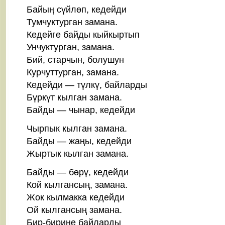
Байың сүйлөп, кедейди
Тумчуктурган замана.
Кедейге байды кыйкыртып
Унчуктурган, замана.
Бий, старчын, болушун
Курчуттурган, замана.
Кедейди — түлкү, байларды
Бүркүт кылган замана.
Байды — чынар, кедейди
Чырпык кылган замана.
Байды — жаңы, кедейди
Жыртык кылган замана.
Байды — бөрү, кедейди
Кой кылгансың, замана.
Жок кылмакка кедейди
Ой кылгансың замана.
Бир-бирине байларды