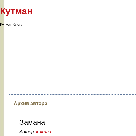
Кутман
Кутман блогу
Архив автора
Замана
Автор:
kutman
21