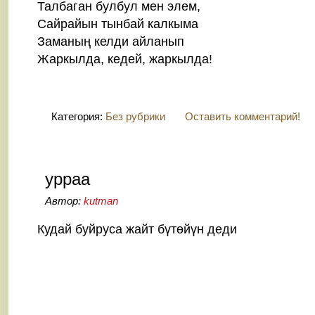
Талбаган булбул мен элем,
Сайрайын тынбай калкыма
Заманың келди айланып
Жаркылда, кедей, жаркылда!
Категория:
Без рубрики
Оставить комментарий!
урраа
Автор:
kutman
25
Nov
Кудай буйруса жайт бүтөйүн деди
2014