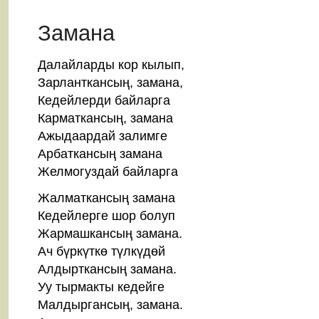
Dec
2014
Замана
Далайларды кор кылып,
Зарланткансың, замана,
Кедейлерди байларга
Карматкансың, замана
Ажыдаардай залимге
Арбаткансың замана
Желмогуздай байларга
Жалматкансың замана
Кедейлерге шор болуп
Жармашкансың замана.
Ач бүркүткө түлкүдөй
Алдырткансың замана.
Уу тырмакты кедейге
Малдыргансың, замана.